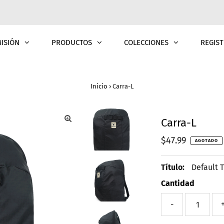
MISIÓN
PRODUCTOS
COLECCIONES
REGIST
Inicio
›
Carra-L
Carra-L
Precio
$47.99
AGOTADO
normal
Título:
Default T
Cantidad
-