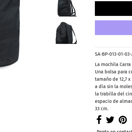
SA-BP-013-01-03-
La mochila Carra
Una bolsa para c
tamaño de 12,7 x 
a día sin la mole
la trabilla del c
espacio de alma
33 cm.
Ponte en contac