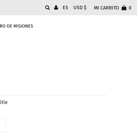
Idioma
Moneda
ES
USD $
MI CARRITO
0
RO DE MISIONES
itle
+