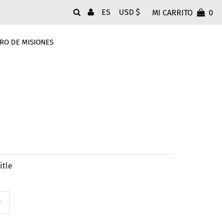
Idioma
Moneda
ES
USD $
MI CARRITO
0
RO DE MISIONES
itle
+