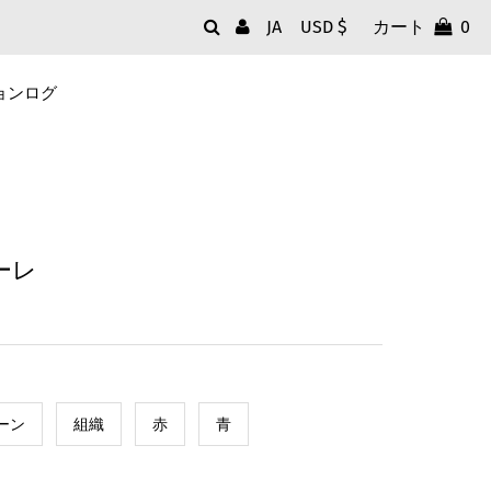
言
通
カート
0
JA
USD $
語
貨
ョンログ
ーレ
ーン
組織
赤
青