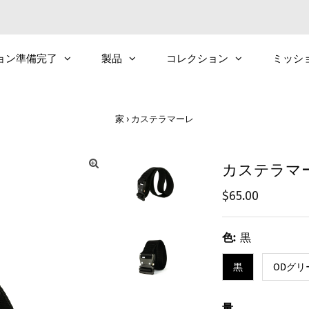
ョン準備完了
製品
コレクション
ミッシ
家
›
カステラマーレ
カステラマ
通
$65.00
常
価
色:
黒
格
黒
ODグリ
量